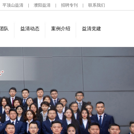
|
平顶山益清
|
濮阳益清
|
招聘专刊
|
联系我们
团队
益清动态
案例介绍
益清党建