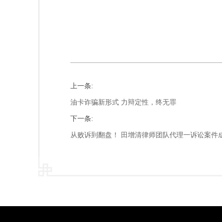
上一条:
油卡诈骗新形式 力辩定性，终无罪
下一条:
从败诉到翻盘！ 田增清律师团队代理一诉讼案件