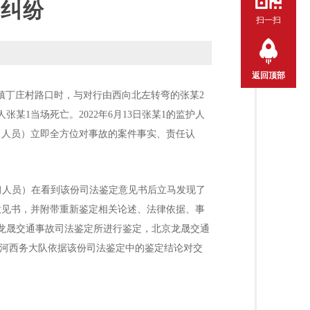
任纠纷
扫一扫
返回顶部
五旗镇丁庄村路口时，与对行由西向北左转弯的张某2
1当场死亡。2022年6月13日张某1的监护人
习人员）立即全方位对事故的案件事实、责任认
（实习人员）在看到该份司法鉴定意见书后立马发现了
意见书，并附带重新鉴定相关论述、法律依据、事
京龙晟交通事故司法鉴定所进行鉴定，北京龙晟交通
察支队河西务大队依据该份司法鉴定中的鉴定结论对交