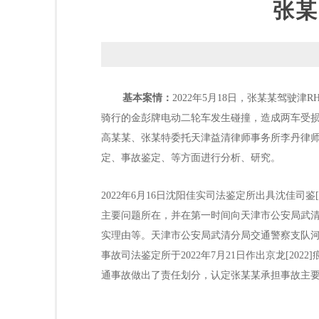
张某
基本案情：
2022年5月18日，张某某驾驶
骑行的金彭牌电动二轮车发生碰撞，造成两车受损，
高某某、张某特委托天津益清律师事务所李丹律
定、事故鉴定、等方面进行分析、研究。
2022年6月16日沈阳佳实司法鉴定所出具沈佳司
主要问题所在，并在第一时间向天津市公安局武
实理由等。天津市公安局武清分局交通警察支队河
事故司法鉴定所于2022年7月21日作出京龙[2
通事故做出了责任划分，认定张某某承担事故主