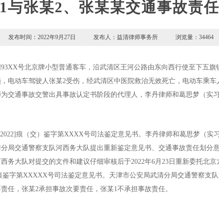
1与张某2、张某某交通事故责
发布时间：2022年9月27日 发布人：益清律师事务所 浏览量：34464
津RH93XX号北京牌小型普通客车，沿武清区王河公路由东向西行使至下
电动车驾驶人张某2受伤，经武清区中医院救治无效死亡，电动车乘车人张某
师为交通事故交警出具事故认定书阶段的代理人，李丹律师和葛思梦（实
鉴[2022]痕（交）鉴字第XXXX号司法鉴定意见书。李丹律师和葛思梦
清分局交通警察支队河西务大队提出重新鉴定意见书、交通事故责任划分
西务大队对提交的文件和建议仔细审核后于2022年6月23日重新委托北
022]痕鉴字第XXXXX号司法鉴定意见书。天津市公安局武清分局交通警
要责任，张某2承担事故次要责任，张某1不承担事故责任。