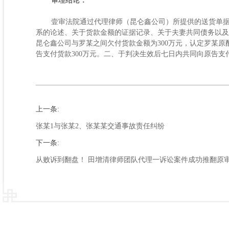
审理结论：
壹审法院通过代理律师（昆仑鑫公司）所提供的送货单
系的论述、关于货款金额的证据记录、关于夫妻共同债务以及
昆仑鑫公司与罗某之间欠付货款金额为300万元，认定罗某
告支付货款300万元。二、于判决生效后七日内共同向原告支
上一条:
张某1与张某2、张某某交通事故责任纠纷
下一条:
从败诉到翻盘！ 田增清律师团队代理一诉讼案件成功推翻原